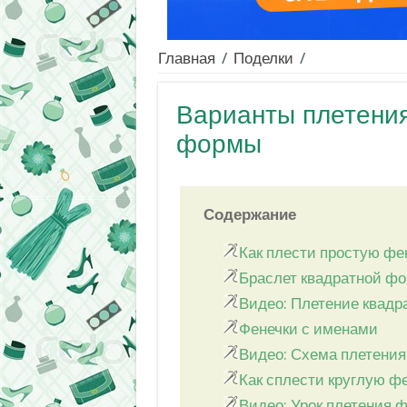
Главная
/
Поделки
/
Варианты плетения
формы
Содержание
Как плести простую фе
Браслет квадратной ф
Видео: Плетение квадр
Фенечки с именами
Видео: Схема плетения
Как сплести круглую ф
Видео: Урок плетения 