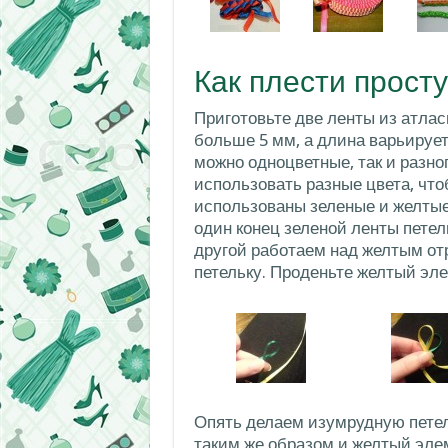
Как плести прост
Приготовьте две ленты из атла
больше 5 мм, а длина варьирует
можно одноцветные, так и разн
использовать разные цвета, что
использованы зеленые и желтые 
один конец зеленой ленты петел
другой работаем над желтым от
петельку. Проденьте желтый эле
Опять делаем изумрудную петел
таким же образом и желтый эле