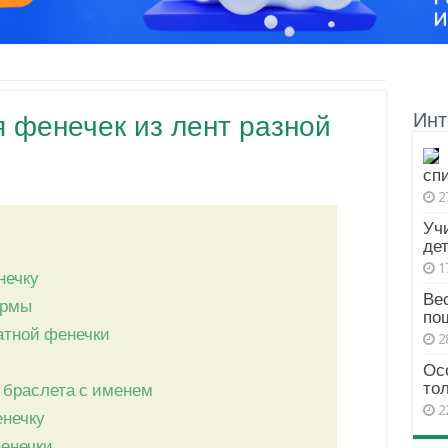
Инт
 фенечек из лент разной
сп
2
Уч
дет
1
нечку
Вес
ормы
по
атной фенечки
2
Ос
то
 браслета с именем
2
енечку
фенечки