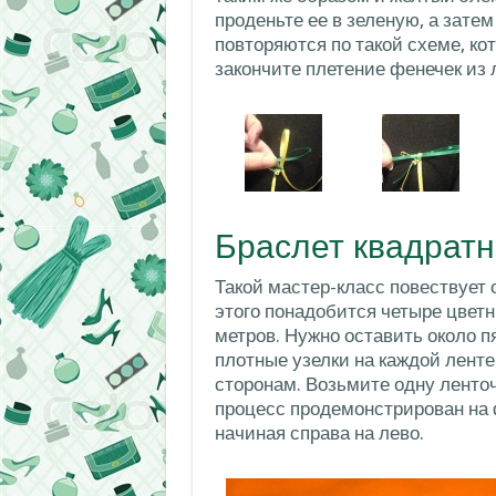
проденьте ее в зеленую, а зат
повторяются по такой схеме, ко
закончите плетение фенечек из 
Браслет квадрат
Такой мастер-класс повествует 
этого понадобится четыре цвет
метров. Нужно оставить около п
плотные узелки на каждой лент
сторонам. Возьмите одну ленточк
процесс продемонстрирован на ф
начиная справа на лево.