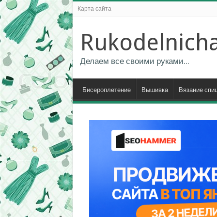
Карта сайта
Rukodelnich
Делаем все своими руками...
Бисероплетение
Вышивка
Вязание спи