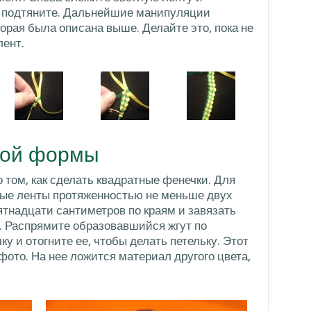
ем подтяните. Дальнейшие манипуляции
торая была описана выше. Делайте это, пока не
лент.
ной формы
о том, как сделать квадратные фенечки. Для
ные ленты протяженностью не меньше двух
ятнадцати сантиметров по краям и завязать
е. Распрямите образовавшийся жгут по
у и отогните ее, чтобы делать петельку. Этот
ото. На нее ложится материал другого цвета,