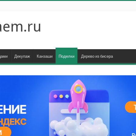
aem.ru
цами
Декупаж
Канзаши
Поделки
Дерево из бисера