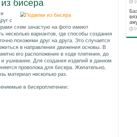
 из бисера
1
Ба
уя
вя
руг с
аж
ерами схем зачастую на фото имеют
0
ть несколько вариантов, где способы создания
точно похожими друг на друга. Это случается
ложиться в направлении движения основы. В
метно его расположение в ходе плетения, до
е и ушивание. Для создания изделий в данном
няется проволока для бисера. Желательно,
зь материал несколько раз.
еняемые в бисероплетении: