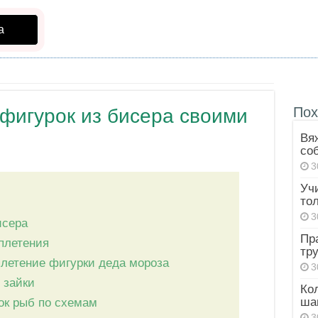
а
Пох
фигурок из бисера своими
Вя
со
3
Уч
то
3
исера
Пр
плетения
тр
летение фигурки деда мороза
3
 зайки
Ко
ша
ок рыб по схемам
3