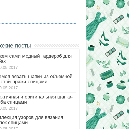
ожие посты
жем сами модный гардероб для
бак
0.05.2017
имся вязать шапки из объемной
лстой пряжи спицами
0.05.2017
актичная и оригинальная шапка-
уба спицами
0.05.2017
ллекция узоров для вязания
пок спицами
0.05.2017