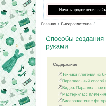
Начать продвижение сайт
Главная
/
Бисероплетение
/
Способы создания 
руками
Содержание
Техники плетения из б
Параллельный способ 
Видео: Параллельное п
Мастер-класс плетения
Бисероплетение фигур