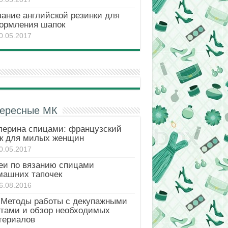
зание английской резинки для
ормления шапок
0.05.2017
ересные МК
лерина спицами: французский
к для милых женщин
0.05.2017
еи по вязанию спицами
машних тапочек
6.08.2016
Методы работы с декупажными
ртами и обзор необходимых
териалов