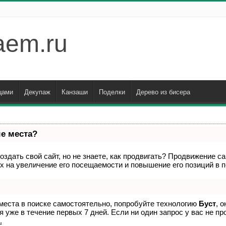
aem.ru
цами
Декупаж
Канзаши
Поделки
Дерево из бисера
ые места?
здать свой сайт, но не знаете, как продвигать? Продвижение са
х на увеличение его посещаемости и повышение его позиций в 
места в поиске самостоятельно, попробуйте технологию
Буст
, 
 уже в течение первых 7 дней. Если ни один запрос у вас не про
.