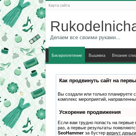
Карта сайта
Rukodelnich
Делаем все своими руками...
Бисероплетение
Вышивка
Вязание спи
Как продвинуть сайт на перв
Вы создали или только планируете со
комплекс мероприятий, направленны
Ускорение продвижения
Если вам трудно попасть на первые 
раз, а первые результаты появляются
SeoHammer
за бустер
вернут деньги