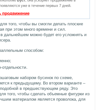
ехнологию
Буст
, она ускоряет продвижение в
 появляются уже в течение первых 7 дней.
ь продвижение
для того, чтобы вы смогли делать плоские
ая при этом много времени и сил.
в дальнейшем можно будет его усложнять и
исера.
араллельным способом:
менно;
о-отдельности.
ошаговым набором бусинок по схеме,
ется к предыдущему. Во втором варианте –
 подобной в предшествующем ряду. Это
ля того, чтобы сделать объемные фигурки из
учшим материалом является проволока, для