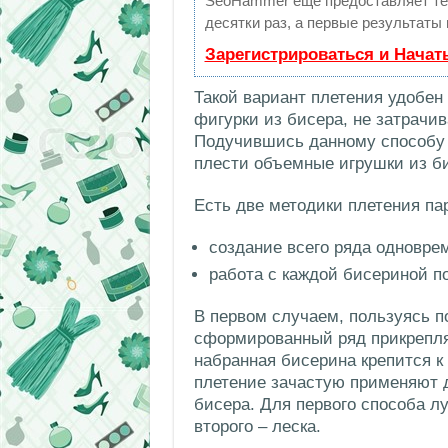
SeoHammer еще предоставляет т
десятки раз, а первые результаты
Зарегистрироваться и Начат
Такой вариант плетения удобен 
фигурки из бисера, не затрачив
Подучившись данному способу 
плести объемные игрушки из б
Есть две методики плетения п
создание всего ряда одновре
работа с каждой бисериной п
В первом случаем, пользуясь п
сформированный ряд прикрепля
набранная бисерина крепится к
плетение зачастую применяют д
бисера. Для первого способа л
второго – леска.