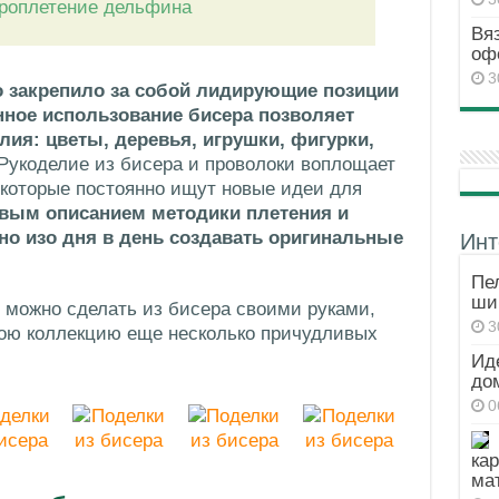
роплетение дельфина
Вя
оф
3
 закрепило за собой лидирующие позиции
нное использование бисера позволяет
ия: цветы, деревья, игрушки, фигурки,
Рукоделие из бисера и проволоки воплощает
которые постоянно ищут новые идеи для
вым описанием методики плетения и
но изо дня в день создавать оригинальные
Инт
Пе
ши
 можно сделать из бисера своими руками,
3
вою коллекцию еще несколько причудливых
Ид
до
0
ка
ма