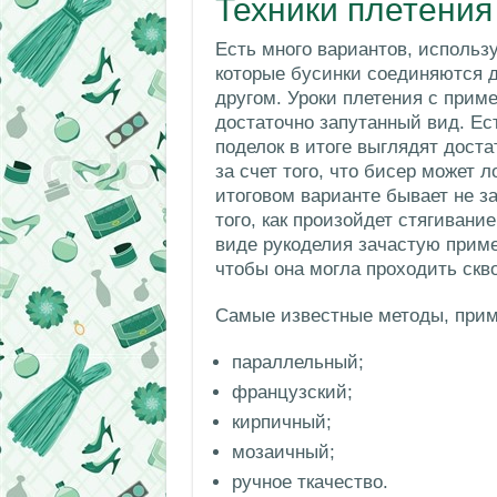
Техники плетения
Есть много вариантов, использ
которые бусинки соединяются д
другом. Уроки плетения с прим
достаточно запутанный вид. Ес
поделок в итоге выглядят доста
за счет того, что бисер может 
итоговом варианте бывает не за
того, как произойдет стягивани
виде рукоделия зачастую приме
чтобы она могла проходить скво
Самые известные методы, прим
параллельный;
французский;
кирпичный;
мозаичный;
ручное ткачество.