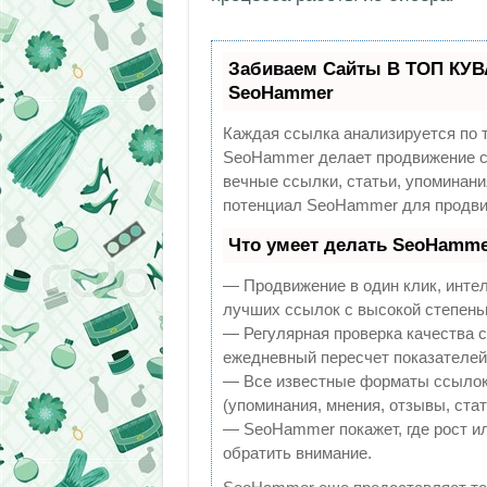
Забиваем Сайты В ТОП КУВ
SeoHammer
Каждая ссылка анализируется по 
SeoHammer делает продвижение са
вечные ссылки, статьи, упоминани
потенциал SeoHammer для продви
Что умеет делать SeoHamme
— Продвижение в один клик, инте
лучших ссылок с высокой степень
— Регулярная проверка качества с
ежедневный пересчет показателей 
— Все известные форматы ссылок:
(упоминания, мнения, отзывы, стат
— SeoHammer покажет, где рост ил
обратить внимание.