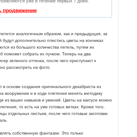
 появляются уже в течение первых 7 дней.
ь продвижение
етется аналогичным образом, как и предыдущая, за
й будут дополнительно плестись цветы на кончиках.
ются из большого количества петель, путем их
об поможет собрать их пучком. Теперь на два
сер зеленого оттенка, после чего приступают к
жно рассмотреть на фото.
т в основе создания оригинального декабриста из
на вооружение и в ходе плетения менять методику
я из ваших навыков и умений. Цветы на кактусе можно
тения, то есть на уже готовых ветках. Кроме того,
цы отдельных листьев, после чего готовые заготовки
аль.
влять собственную фантазии. Это только