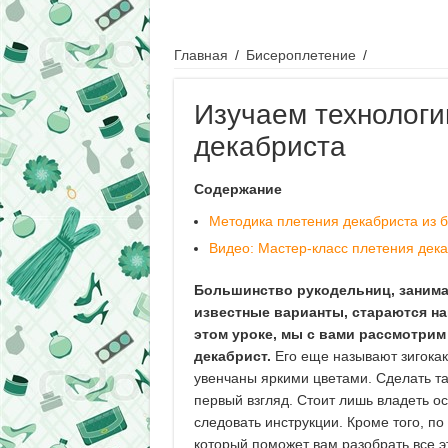
Главная
/
Бисероплетение
/
Изучаем технологи
декабриста
Содержание
Методика плетения декабриста из 
Видео: Мастер-класс плетения дек
Большинство рукодельниц, зани
известные варианты, стараются на
этом уроке, мы с вами рассмотрим 
декабрист.
Его еще называют зигокак
увенчаны яркими цветами. Сделать так
первый взгляд. Стоит лишь владеть 
следовать инструкции. Кроме того, по
который поможет вам разобрать все э