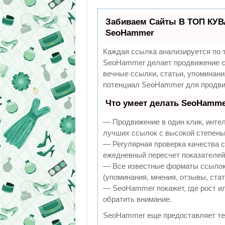
Забиваем Сайты В ТОП КУВ
SeoHammer
Каждая ссылка анализируется по 
SeoHammer делает продвижение са
вечные ссылки, статьи, упоминани
потенциал SeoHammer для продви
Что умеет делать SeoHamme
— Продвижение в один клик, инте
лучших ссылок с высокой степень
— Регулярная проверка качества с
ежедневный пересчет показателей 
— Все известные форматы ссылок:
(упоминания, мнения, отзывы, стат
— SeoHammer покажет, где рост ил
обратить внимание.
SeoHammer еще предоставляет т