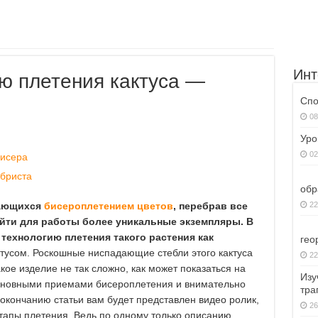
Инт
ю плетения кактуса —
Спо
08
Уро
02
бисера
абриста
обр
мающихся
бисероплетением цветов
, перебрав все
22
йти для работы более уникальные экземпляры. В
технологию плетения такого растения как
гео
тусом. Роскошные ниспадающие стебли этого кактуса
22
ое изделие не так сложно, как может показаться на
Изу
основными приемами бисероплетения и внимательно
тра
 окончанию статьи вам будет представлен видео ролик,
26
тапы плетения. Ведь по одному только описанию