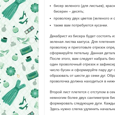
бисер зеленого (для листьев), крас
бисерин – десять;
проволоку двух цветов (зеленого и 
также вам потребуются кусачки.
Декабрист из бисера будет состоять 
зеленая листва кактуса. Для плетени
проволоку и приготовьте отрезок опр
сформируйте петельку. Данная деталь
После этого, вам следует набрать би
один проволочный отрезок и зафикси
число бусин и сформируйте пару дуг 
образовать от шести до семи дуг. Об
проволочка должна находиться в нижн
Второй лист плетется с отступом в с
немногим более двух сантиметров би
формировать следующие дуги. Каждый
Здесь нужно слегка удлинить начальны