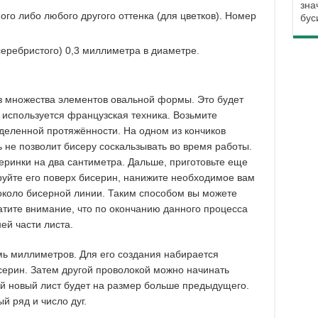
зна
ного либо любого другого оттенка (для цветков). Номер
бус
серебристого) 0,3 миллиметра в диаметре.
из множества элементов овальной формы. Это будет
я используется французская техника. Возьмите
еделенной протяжённости. На одном из кончиков
 не позволит бисеру соскальзывать во время работы.
серинки на два сантиметра. Дальше, приготовьте еще
руйте его поверх бисерин, нанижите необходимое вам
около бисерной линии. Таким способом вы можете
ратите внимание, что по окончанию данного процесса
ей части листа.
емь миллиметров. Для его создания набирается
серин. Затем другой проволокой можно начинать
 новый лист будет на размер больше предыдущего.
й ряд и число дуг.