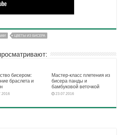
АМИ
ЦВЕТЫ ИЗ БИСЕРА
просматривают:
ство бисером:
Мастер-класс плетения из
ние браслета и
бисера панды и
ен
бамбуковой веточкой
7.2016
23.07.2016