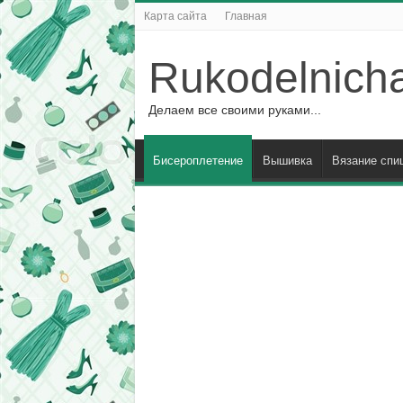
Карта сайта
Главная
Rukodelnich
Делаем все своими руками...
Бисероплетение
Вышивка
Вязание спи