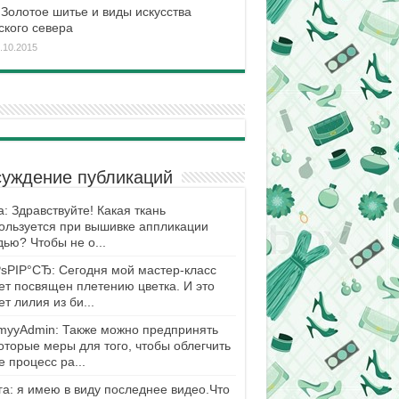
Золотое шитье и виды искусства
ского севера
.10.2015
уждение публикаций
а: Здравствуйте! Какая ткань
ользуется при вышивке аппликации
дью? Чтобы не о...
ѕРІР°СЂ: Сегодня мой мастер-класс
ет посвящен плетению цветка. И это
ет лилия из би...
yyAdmin: Также можно предпринять
оторые меры для того, чтобы облегчить
е процесс ра...
га: я имею в виду последнее видео.Что