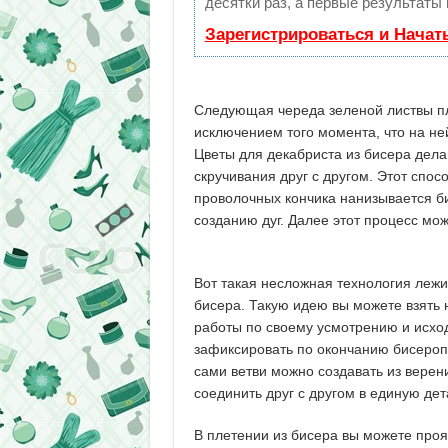
десятки раз, а первые результаты
Зарегистрироваться и Начат
Следующая череда зеленой листвы пл
исключением того момента, что на не
Цветы для декабриста из бисера дела
скручивания друг с другом. Этот спос
проволочных кончика нанизывается би
созданию дуг. Далее этот процесс мо
Вот такая несложная технология лежи
бисера. Такую идею вы можете взять 
работы по своему усмотрению и исход
зафиксировать по окончанию бисеропле
сами ветви можно создавать из верени
соединить друг с другом в единую дет
В плетении из бисера вы можете проя