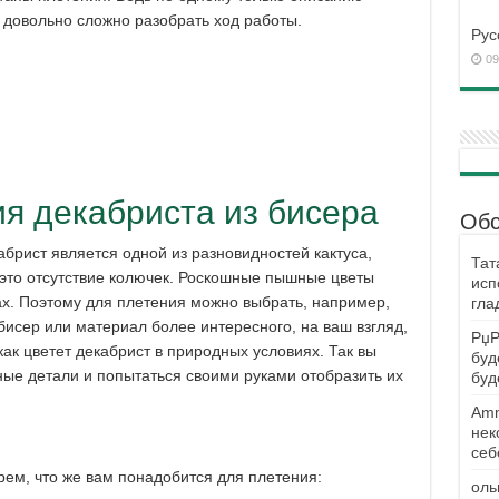
довольно сложно разобрать ход работы.
Рус
09
я декабриста из бисера
Обс
кабрист является одной из разновидностей кактуса,
Тат
 это отсутствие колючек. Роскошные пышные цветы
исп
ах. Поэтому для плетения можно выбрать, например,
гла
исер или материал более интересного, на ваш взгляд,
РџР
как цветет декабрист в природных условиях. Так вы
буд
ые детали и попытаться своими руками отобразить их
буд
Amm
нек
себ
рем, что же вам понадобится для плетения:
оль