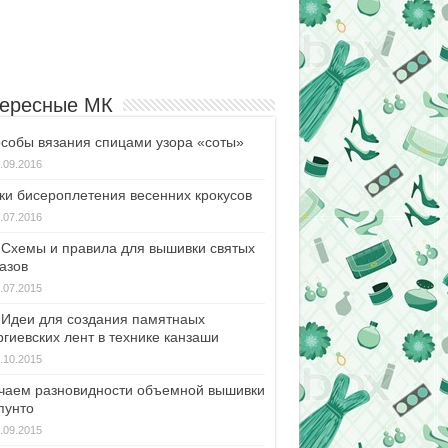
ересные МК
собы вязания спицами узора «соты»
.09.2016
ки бисероплетения весенних крокусов
.07.2016
Схемы и правила для вышивки святых
азов
.07.2015
Идеи для создания памятнаых
ргиевских лент в технике канзаши
.10.2015
чаем разновидности объемной вышивки
пунто
.09.2015