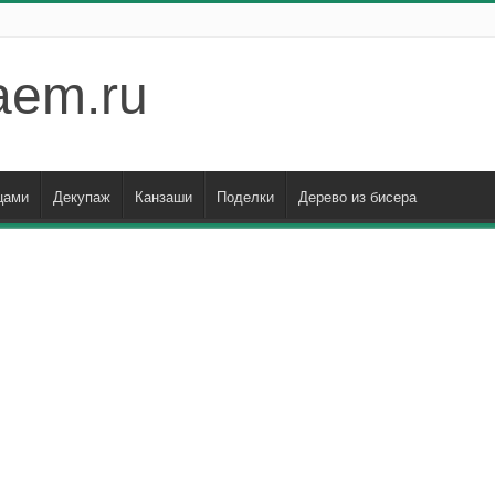
aem.ru
цами
Декупаж
Канзаши
Поделки
Дерево из бисера