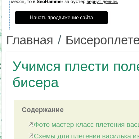
месяц, то в
SeoHammer
за бустер
вернут деньги.
Начать продвижение сайта
Главная
/
Бисероплет
Учимся плести пол
бисера
Содержание
Фото мастер-класс плетения вас
Схемы для плетения василька и