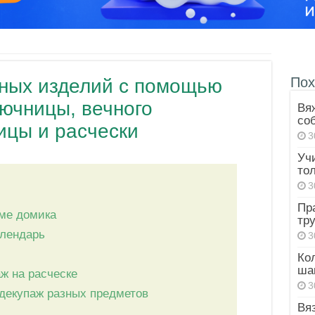
Пох
ных изделий с помощью
лючницы, вечного
Вя
со
ицы и расчески
3
Уч
то
3
Пр
ме домика
тр
алендарь
3
Ко
ша
ж на расческе
3
декупаж разных предметов
Вя