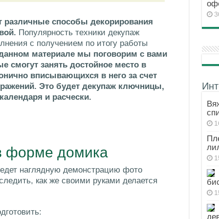
оф
3
т различные способы декорирования
вой.
Популярность техники декупаж
лнения с получением по итогу работы
данном материале мы поговорим с вами
е смогут занять достойное место в
онично вписывающихся в него за счет
Инт
ражений. Это будет декупаж ключницы,
календаря и расчески.
Вя
сп
1
Пл
ли
в форме домика
1
ведет наглядную демонстрацию фото
следить, как же своими руками делается
бис
1
дготовить:
де