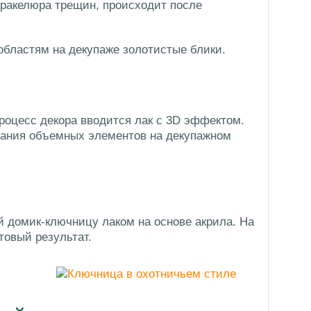
кракелюра трещин, происходит после
областям на декупаже золотистые блики.
роцесс декора вводится лак с 3D эффектом.
дания объемных элементов на декупажном
 домик-ключницу лаком на основе акрила. На
товый результат.