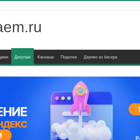
aem.ru
цами
Декупаж
Канзаши
Поделки
Дерево из бисера