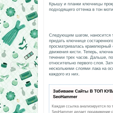
Крышу и планки ключницы прок
подходящего оттенка в тон мот
Следующим шагом, наносится т
придать ключнице состаренного
просматривалась кракелюрный с
движения кисти. Теперь, ключн
течении трех часов. Дальше, по
относительно первого слоя. За
несколькими слоями лака на ос
каждого из них.
Забиваем Сайты В ТОП КУВ
SeoHammer
Каждая ссылка анализируется по 
SeoHammer делает продвижение са