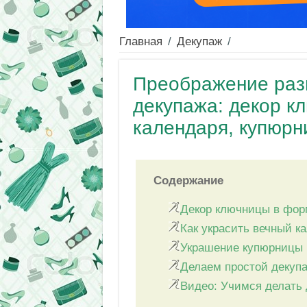
Главная
/
Декупаж
/
Преображение раз
декупажа: декор к
календаря, купюрн
Содержание
Декор ключницы в фор
Как украсить вечный к
Украшение купюрницы
Делаем простой декупа
Видео: Учимся делать 