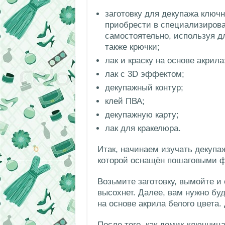
заготовку для декупажа ключ
приобрести в специализирова
самостоятельно, используя дл
также крючки;
лак и краску на основе акрила
лак с 3D эффектом;
декупажный контур;
клей ПВА;
декупажную карту;
лак для кракелюра.
Итак, начинаем изучать декупа
которой оснащён пошаговыми ф
Возьмите заготовку, вымойте и 
высохнет. Далее, вам нужно бу
на основе акрила белого цвета.
После того, как домик-ключниц