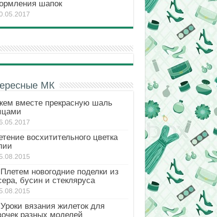
ормления шапок
0.05.2017
ересные МК
жем вместе прекрасную шаль
ицами
6.05.2017
етение восхитительного цветка
лии
5.08.2015
Плетем новогодние поделки из
ера, бусин и стекляруса
5.08.2015
Уроки вязания жилеток для
вочек разных моделей