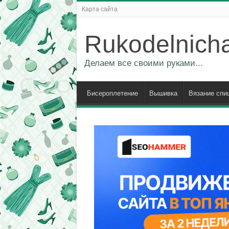
Карта сайта
Rukodelnich
Делаем все своими руками...
Бисероплетение
Вышивка
Вязание спи