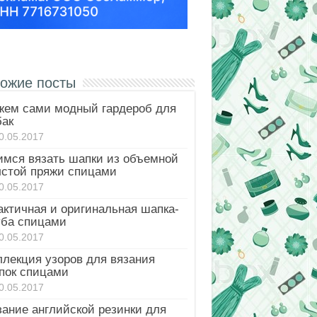
ожие посты
жем сами модный гардероб для
бак
0.05.2017
имся вязать шапки из объемной
лстой пряжи спицами
0.05.2017
актичная и оригинальная шапка-
уба спицами
0.05.2017
ллекция узоров для вязания
пок спицами
0.05.2017
зание английской резинки для