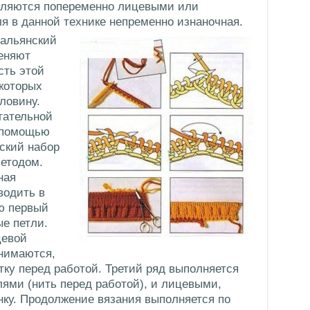
являются попеременно лицевыми или
я в данной технике непременно изнаночная.
тальянский
меняют
сть этой
 которых
ловину.
гательной
с помощью
ский набор
етодом.
ная
водить в
ю первый
ые петли.
цевой
снимаются,
тку перед работой. Третий ряд выполняется
ями (нить перед работой), и лицевыми,
ку. Продолжение вязания выполняется по