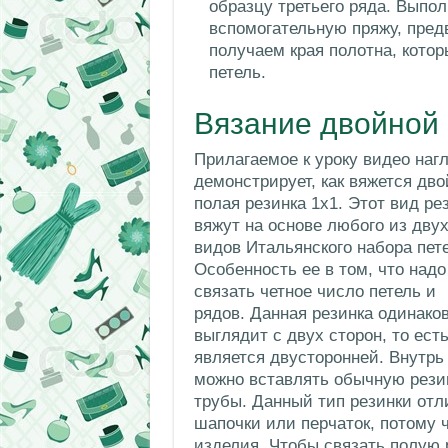
образцу третьего ряда. Выпо
вспомогательную пряжу, предв
получаем края полотна, кото
петель.
Вязание двойной 
Прилагаемое к уроку видео наг
демонстрирует, как вяжется дво
полая резинка 1х1. Этот вид ре
вяжут на основе любого из дву
видов Итальянского набора пет
Особенность ее в том, что надо
связать четное число петель и
рядов. Данная резинка одинако
выглядит с двух сторон, то ест
является двусторонней. Внутрь
можно вставлять обычную резин
трубы. Данный тип резинки отл
шапочки или перчаток, потому 
изделия. Чтобы связать полую 