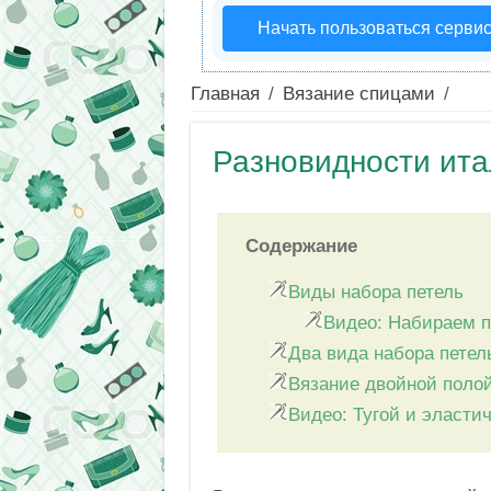
Начать пользоваться серви
Главная
/
Вязание спицами
/
Разновидности ита
Содержание
Виды набора петель
Видео: Набираем п
Два вида набора петел
Вязание двойной полой
Видео: Тугой и эласти