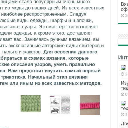
спицами стало популярным очень много
Вя
ит из моды до наших дней. Из всех известных
оф
я наиболее распространенным. Следуя
3
 любые виды одежды, шарфы и шапочки,
зные аксессуары. Это мастерство позволяет
дели одежды, а кроме этого, доставляет
ивает вас. Занимаясь ручным вязанием, вы
ить эксклюзивные авторские виды свитеров и
, пальто и жакетов.
Для освоения данного
Инт
збираться в схемах вязания, которые
кие описания узоров, уметь правильно
тна. Вам предстоит изучить самый первый
2
 трикотажа. Начальный этап вязания
Из
 тем или иным из всех известных методов.
тк
0
те
1
Дв