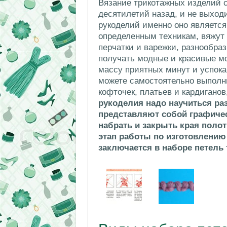
Вязание трикотажных изделий 
десятилетий назад, и не выход
рукоделий именно оно являетс
определенным техникам, вяжут
перчатки и варежки, разнообра
получать модные и красивые мо
массу приятных минут и успока
можете самостоятельно выполн
кофточек, платьев и кардиганов
рукоделия надо научиться ра
представляют собой графичес
набрать и закрыть края поло
этап работы по изготовлению
заключается в наборе петель