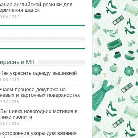
зание английской резинки для
ормления шапок
0.05.2017
ересные МК
Как украсить одежду вышивкой
1.08.2015
учаем процесс декупажа на
аневых и картонных поверхностях
9.12.2015
Вышивка новогодних мотивов в
хнике изонити
6.07.2015
ухсторонние узоры для вязания