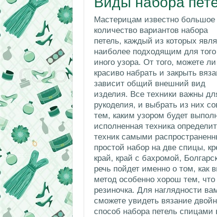
Виды набора пет
Мастерицам известно большое
количество вариантов набора
петель, каждый из которых явля
наиболее подходящим для того
иного узора. От того, можете ли
красиво набрать и закрыть вяза
зависит общий внешний вид
изделия. Все техники важны дл
рукоделия, и выбрать из них с
тем, каким узором будет выпол
исполненная техника определит
техник самыми распространенн
простой набор на две спицы, к
край, край с бахромой, Болгарс
речь пойдет именно о том, как 
метод особенно хорош тем, что
резиночка. Для наглядности ва
сможете увидеть вязание двойн
способ набора петель спицами 