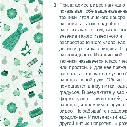
Прилагаемое видео наглядно
показывает обе вышеназванн
техники Итальянского набора
вязания, а также подробно
рассказывает о том, как выпо
вязание такого известного и
распространенного узора, как
двойная резинка спицами. Пе
разновидность Итальянской
техники называется классиче
или простой, и для нее пряжа
располагается, как в случае 
пальцах левой руки. Обычно 
помещается внизу нитки, одн
градусов. В результате у вас
формируем петли из нитей, 
пальцах, и получим вторую пе
видео. Не забывайте поддерж
продолжаем Итальянский набо
другой нитью напротив. В ре