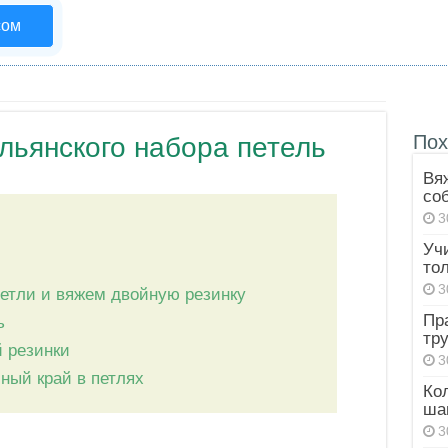
сом
Пох
льянского набора петель
Вя
со
3
Уч
то
3
етли и вяжем двойную резинку
Пр
ь
тр
 резинки
3
чный край в петлях
Ко
ша
3