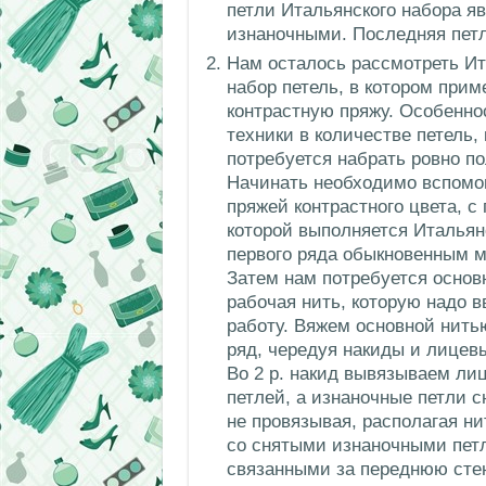
петли Итальянского набора 
изнаночными. Последняя петл
Нам осталось рассмотреть И
набор петель, в котором при
контрастную пряжу. Особенно
техники в количестве петель,
потребуется набрать ровно по
Начинать необходимо вспомо
пряжей контрастного цвета, 
которой выполняется Итальян
первого ряда обыкновенным м
Затем нам потребуется основ
рабочая нить, которую надо в
работу. Вяжем основной нить
ряд, чередуя накиды и лицев
Во 2 р. накид вывязываем ли
петлей, а изнаночные петли 
не провязывая, располагая ни
со снятыми изнаночными петл
связанными за переднюю стен