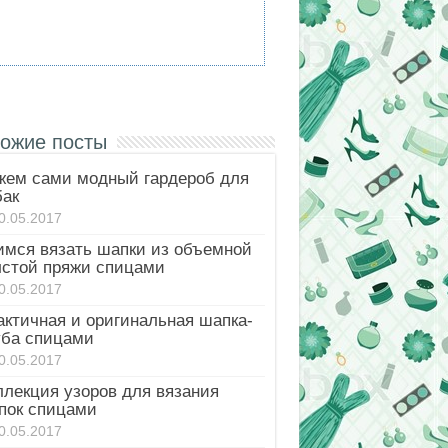
ожие посты
жем сами модный гардероб для
бак
0.05.2017
имся вязать шапки из объемной
лстой пряжи спицами
0.05.2017
актичная и оригинальная шапка-
уба спицами
0.05.2017
ллекция узоров для вязания
пок спицами
0.05.2017