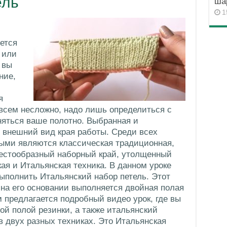
ель
ша
1
ется
 или
 вы
ние,
я
овсем несложно, надо лишь определиться с
няться ваше полотно. Выбранная и
 внешний вид края работы. Среди всех
ыми являются классическая традиционная,
рестообразный наборный край, утолщенный
кая и Итальянская техника. В данном уроке
выполнить Итальянский набор петель. Этот
 на его основании выполняется двойная полая
м предлагается подробный видео урок, где вы
ой полой резинки, а также итальянский
в двух разных техниках. Это Итальянская