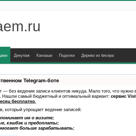
aem.ru
цами
Декупаж
Канзаши
Поделки
Дерево из бисера
ственном Telegram-боте
ает — без ведения записи клиентов никуда. Мало того, что нужно 
е. Нашли самый бюджетный и оптимальный вариант:
сервис Visi
есяц бесплатно
.
в, который упрощает ведение записей:
поминает им о визите;
ые, кэшбэк и предоплаты;
омогает больше зарабатывать;