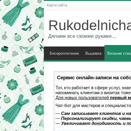
Карта сайта
Rukodelnich
Делаем все своими руками...
Бисероплетение
Вышивка
Вязание спи
Сервис онлайн-записи на соб
Тот, кто работает в сфере услуг, зн
напоминать клиентам о визитах тож
Для новых пользователей
первый м
Чат-бот для мастеров и специалисто
—
Сам записывает клиентов и на
—
Персонализирует скидки, чаев
—
Увеличивает доходимость и п