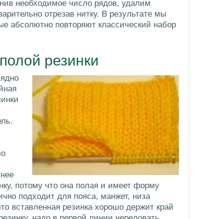
лнив необходимое число рядов, удалим
арительно отрезав нитку. В результате мы
рые абсолютно повторяют классический набор
полой резинки
лядно
йная
зинки
х
ель.
во
ь
 нее
ку, потому что она полая и имеет форму
ично подходит для пояса, манжет, низа
что вставленная резинка хорошо держит край
резинку, надо в первой линии чередовать