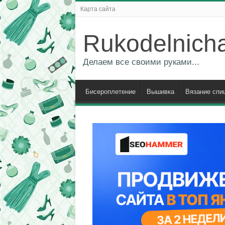
Карта сайта
Rukodelnich
Делаем все своими руками...
Бисероплетение
Вышивка
Вязание спи