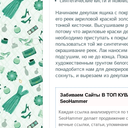
синтетические кисти и ножни
Начинаем декупаж ящика с пок
его реек акриловой краской зол
тонкой кисточки. Высушиваем р
потому что акриловые краски д
необходимо приступать к покры
пользоваться той же синтетиче
окрашивание реек. Лак наносим
подсушим, но не до конца. Пока
художественным грунтом белого
понадобится нам для декориров
сохнуть, и вырезаем из декупа
Забиваем Сайты В ТОП КУВ
SeoHammer
Каждая ссылка анализируется по 
SeoHammer делает продвижение са
вечные ссылки, статьи, упоминани