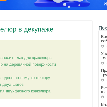
Пох
келюр в декупаже
Вя
со
3
Уч
наносить лак для кракелюра
то
3
р на деревянной поверхности
Пр
тр
о одношаговому кракелюру
3
з двух шагов
Ко
ия двухфазного кракелюра
ша
3
Вя