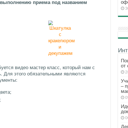
оф
 выполнению приема под названием
3
Инт
По
от
уется видео мастер класс, который нам с
2
ь. Для этого обязательными являются
ументы:
Уч
– 
ма
вета;
0
;
Ид
до
0
Де