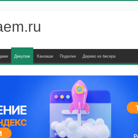
aem.ru
цами
Декупаж
Канзаши
Поделки
Дерево из бисера