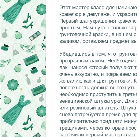
Этот мастер класс для начинаю
кракелюр в декупаже, и украси
Первый шаг украшения кракелюр
простым. Нам нужно только заг
грунтовочной краски, в нашем 
валиком, оставляем предмет вы
Убедившись в том, что грунтов
прозрачным лаком. Необходимо 
лак, нанося который получают 
очень аккуратно, и покрываем в
же валик, как и для грунтовки. 
поверхность должна высохнуть 
необходимо приступить к треть
венецианской штукатурки. Для 
или резиновый шпатель. Штукат
снова потребуется время для п
приблизительно тридцати мину
трещинами, через которые просв
закончили первый мастер класс