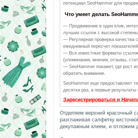
потенциал SeoHammer для продви
Что умеет делать SeoHamme
— Продвижение в один клик, инте
лучших ссылок с высокой степень
— Регулярная проверка качества с
ежедневный пересчет показателей 
— Все известные форматы ссылок:
(упоминания, мнения, отзывы, стат
— SeoHammer покажет, где рост ил
обратить внимание.
SeoHammer еще предоставляет т
десятки раз, а первые результаты
Зарегистрироваться и Начат
Отделяем верхний красочный сл
разглаживая салфетку кисточко
декупажным клеем, и отложим д