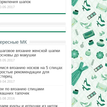
ормления шапок
0.05.2017
ересные МК
шаговое вязание женской шапки
 основы до макушки
8.05.2017
имся вязанию носков на 5 спицах
простые рекомендации для
стериц
9.04.2017
еи по вязанию спицами
машних тапочек
6.08.2016
лаем куклы и игрушки из ниток