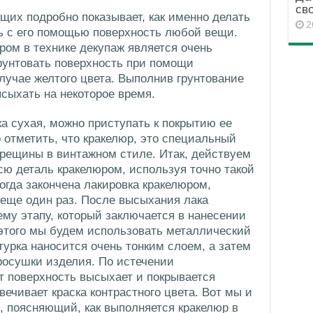
св
щих подробно показывает, как именно делать
2
ть с его помощью поверхность любой вещи.
ом в технике декупаж является очень
рунтовать поверхность при помощи
случае желтого цвета. Выполнив грунтование
сыхать на некоторое время.
ка сухая, можно приступать к покрытию ее
отметить, что кракелюр, это специальный
трещины в винтажном стиле. Итак, действуем
сю деталь кракелюром, используя точно такой
Когда закончена лакировка кракелюром,
еще один раз. После высыхания лака
ему этапу, который заключается в нанесении
этого мы будем использовать металлический
урка наносится очень тонким слоем, а затем
росушки изделия. По истечении
т поверхность высыхает и покрывается
ечивает краска контрастного цвета. Вот мы и
, поясняющий, как выполняется кракелюр в