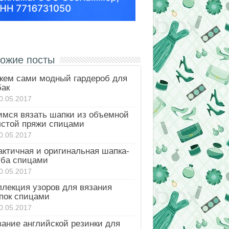
ожие посты
жем сами модный гардероб для
бак
0.05.2017
имся вязать шапки из объемной
лстой пряжи спицами
0.05.2017
актичная и оригинальная шапка-
уба спицами
0.05.2017
ллекция узоров для вязания
пок спицами
0.05.2017
зание английской резинки для