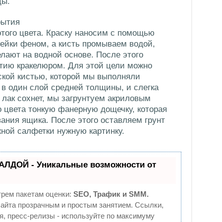
цы.
рытия
отого цвета. Краску наносим с помощью
ейки феном, а кисть промываем водой,
елают на водной основе. После этого
тию кракелюром. Для этой цели можно
ской кистью, которой мы выполняли
 в один слой средней толщины, и слегка
 лак сохнет, мы загрунтуем акриловым
 цвета тонкую фанерную дощечку, которая
ания ящика. После этого оставляем грунт
жной салфетки нужную картинку.
АЛДОЙ - Уникальные возможности от
трем пакетам оценки:
SEO, Трафик и SMM.
йта прозрачным и простым занятием. Ссылки,
я, пресс-релизы - используйте по максимуму