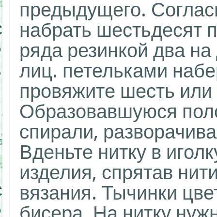
предыдущего. Соглас
набрать шестьдесят п
ряда резинкой два на 
лиц. петельками набе
провяжите шесть или 
Образовавшуюся поло
спирали, разворачива
Вденьте нитку в игол
изделия, спрятав нит
вязания. Тычинки цве
бисера. На нитку нуж