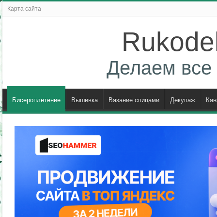
Карта сайта
Rukodel
Делаем все 
Бисероплетение
Вышивка
Вязание спицами
Декупаж
Кан