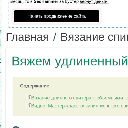
месяц, то в
SeoHammer
за бустер
вернут деньги.
Начать продвижение сайта
Главная
/
Вязание сп
Вяжем удлиненный 
Содержание
Вязание длинного свитера с объемными к
Видео: Мастер-класс вязания женского св