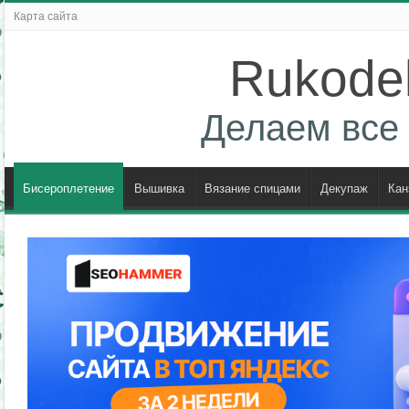
Карта сайта
Rukodel
Делаем все 
Бисероплетение
Вышивка
Вязание спицами
Декупаж
Кан