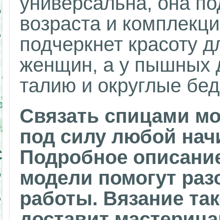
универсальна, она п
возраста и комплекц
подчеркнет красоту д
женщин, а у пышных 
талию и округлые бед
Связать спицами м
под силу любой на
Подробное описание
модели помогут раз
работы. Вязание та
доставит мастерица