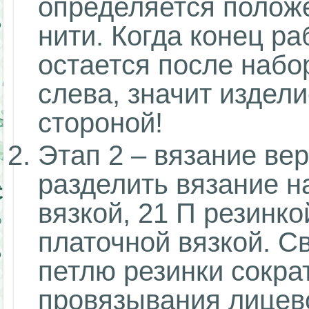
определяется полож
нити. Когда конец ра
остается после набо
слева, значит издел
стороной!
Этап 2 – вязание ве
разделить вязание на
вязкой, 21 П резинко
платочной вязкой. Св
петлю резинки сокра
провязывания лицево